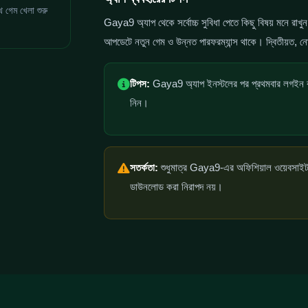
ে গেম খেলা শুরু
Gaya9 অ্যাপ থেকে সর্বোচ্চ সুবিধা পেতে কিছু বিষয় মনে রাখ
আপডেটে নতুন গেম ও উন্নত পারফরম্যান্স থাকে। দ্বিতীয়ত, ন
টিপস:
Gaya9 অ্যাপ ইনস্টলের পর প্রথমবার লগইন কর
নিন।
সতর্কতা:
শুধুমাত্র Gaya9-এর অফিশিয়াল ওয়েবসাইট
ডাউনলোড করা নিরাপদ নয়।