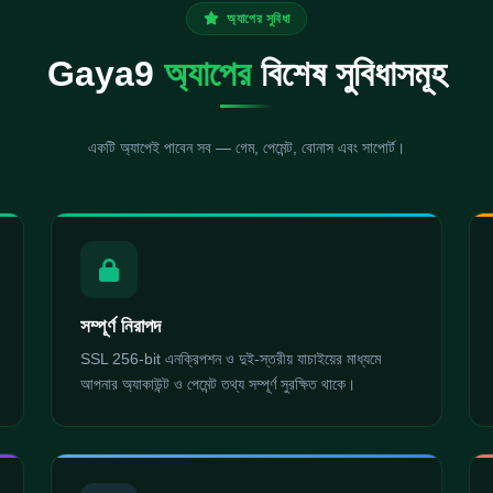
অ্যাপের সুবিধা
Gaya9
অ্যাপের
বিশেষ সুবিধাসমূহ
একটি অ্যাপেই পাবেন সব — গেম, পেমেন্ট, বোনাস এবং সাপোর্ট।
সম্পূর্ণ নিরাপদ
SSL 256-bit এনক্রিপশন ও দুই-স্তরীয় যাচাইয়ের মাধ্যমে
আপনার অ্যাকাউন্ট ও পেমেন্ট তথ্য সম্পূর্ণ সুরক্ষিত থাকে।