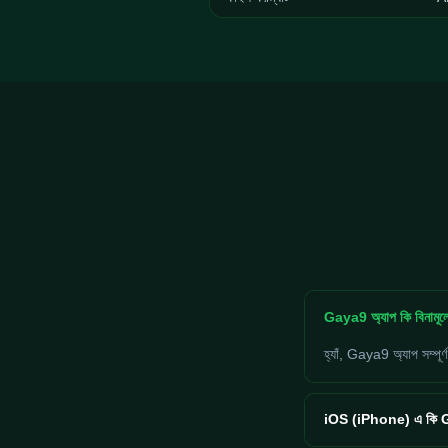
Gaya9 অ্যাপ কি বিনামূল
হ্যাঁ, Gaya9 অ্যাপ সম্পূর
iOS (iPhone) এ কি G