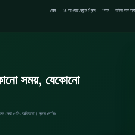
হোম
২৪ আওয়ার গ্র্যান্ড প্রিক্স
গলফ
রাইজ অফ অ্
নো সময়, যেকোনো
 সেরা গেমিং অভিজ্ঞতা। দ্রুত লোডিং,