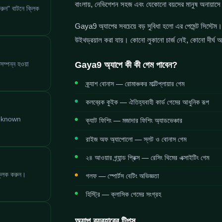
বাংলায়, নেভিগেশন সহজ এবং যেকোনো বয়সের মানুষ অনায়াসে
ুন" বাটনে ক্লিক
Gaya9 অ্যাপের সবচেয়ে বড় সুবিধা হলো এর পেমেন্ট সিস্টেম
উইথড্রয়াল করা যায়। কোনো লুকানো চার্জ নেই, কোনো দীর্ঘ অ
Gaya9 অ্যাপে কী কী গেম পাবেন?
্পন্ন হওয়া
ক্র্যাশ বোনাস — রোমাঞ্চকর মাল্টিপ্লায়ার গেম
কলব্রেক কুইক — ঐতিহ্যবাহী কার্ড গেমের আধুনিক রূপ
Unknown
ক্যাট ফিশিং — মজাদার ফিশিং অ্যাডভেঞ্চার
রাইজ অফ অ্যাপোলো — স্লট ও বোনাস গেম
২৪ আওয়ার গ্র্যান্ড প্রিক্স — রেসিং থিমের এক্সাইটিং গেম
্লিক করুন।
গলফ — স্পোর্টস বেটিং অভিজ্ঞতা
হিস্ট্রি — ক্লাসিক গেমের সংগ্রহ
অ্যাপ ব্যবহারের টিপস