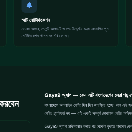
স্মার্ট নোটিফিকেশন
বোনাস অফার, পেমেন্ট আপডেট ও গেম ইভেন্টের জন্য তাৎক্ষণিক পুশ
নোটিফিকেশন পাবেন সরাসরি ফোনে।
Gaya9 অ্যাপ — কেন এটি বাংলাদেশের সেরা পছন্
করবেন
বাংলাদেশে অনলাইন গেমিং দিন দিন জনপ্রিয় হচ্ছে, আর এই জন
গেমিং প্ল্যাটফর্ম নয় — এটি একটি সম্পূর্ণ মোবাইল গেমিং অভিজ
Gaya9 অ্যাপ ডাউনলোড করার পর থেকেই বুঝতে পারবেন কেন লক্ষ