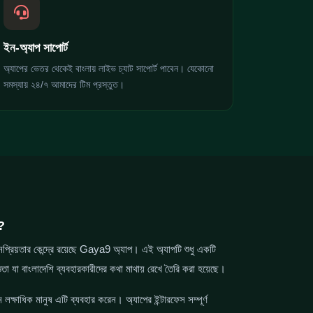
ইন-অ্যাপ সাপোর্ট
অ্যাপের ভেতর থেকেই বাংলায় লাইভ চ্যাট সাপোর্ট পাবেন। যেকোনো
সমস্যায় ২৪/৭ আমাদের টিম প্রস্তুত।
দ?
প্রিয়তার কেন্দ্রে রয়েছে Gaya9 অ্যাপ। এই অ্যাপটি শুধু একটি
্ঞতা যা বাংলাদেশি ব্যবহারকারীদের কথা মাথায় রেখে তৈরি করা হয়েছে।
াধিক মানুষ এটি ব্যবহার করেন। অ্যাপের ইন্টারফেস সম্পূর্ণ