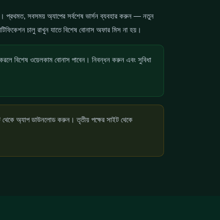
ুন। প্রথমত, সবসময় অ্যাপের সর্বশেষ ভার্সন ব্যবহার করুন — নতুন
োটিফিকেশন চালু রাখুন যাতে বিশেষ বোনাস অফার মিস না হয়।
লে বিশেষ ওয়েলকাম বোনাস পাবেন। নিবন্ধন করুন এবং সুবিধা
 থেকে অ্যাপ ডাউনলোড করুন। তৃতীয় পক্ষের সাইট থেকে